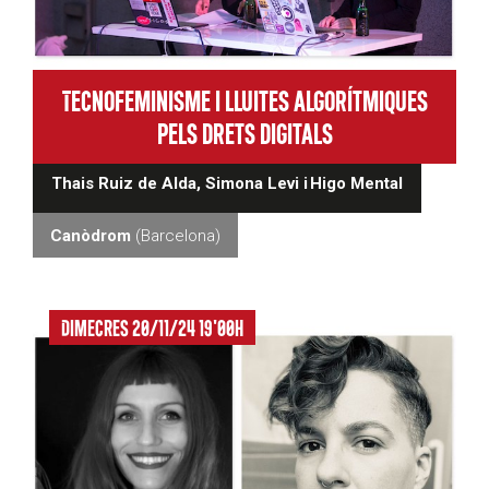
Tecnofeminisme i lluites algorítmiques
pels drets digitals
Thais Ruiz de Alda,
Simona Levi i
Higo Mental
Canòdrom
(Barcelona)
Dimecres 20/11/24 19'00h