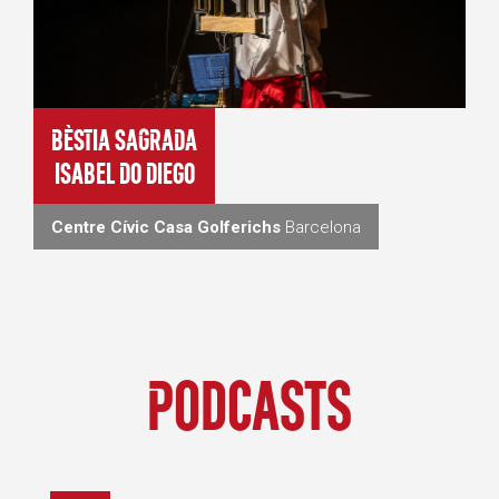
BÈSTIA SAGRADA
Isabel Do Diego
Centre Cívic Casa Golferichs
Barcelona
Podcasts