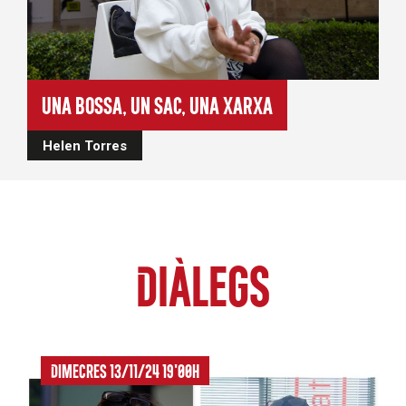
Una bossa, un sac, una xarxa
Helen Torres
Diàlegs
Dimecres 13/11/24 19'00h