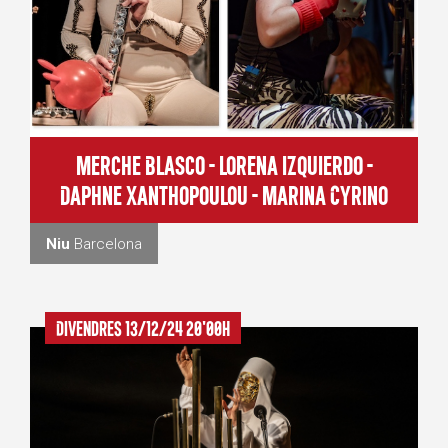
Merche Blasco - Lorena Izquierdo -
Daphne Xanthopoulou - Marina Cyrino
Niu
Barcelona
Divendres 13/12/24 20'00h